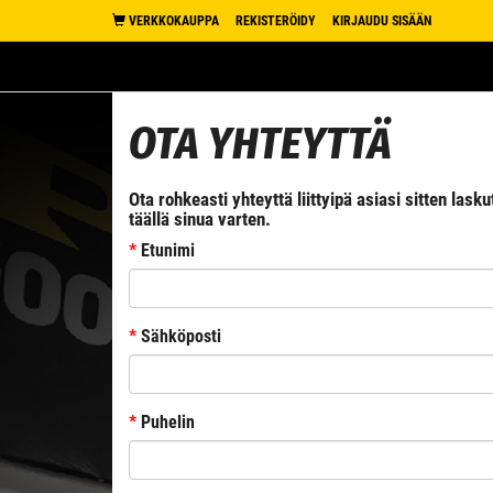
VERKKOKAUPPA
REKISTERÖIDY
KIRJAUDU SISÄÄN
OTA YHTEYTTÄ
Ota rohkeasti yhteyttä liittyipä asiasi sitten la
täällä sinua varten.
*
Etunimi
*
Sähköposti
*
Puhelin